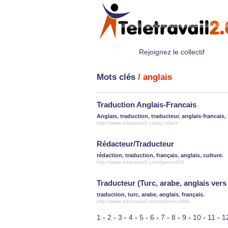
Rejoignez le collectif
Mots clés
/ anglais
Traduction Anglais-Francais
Anglais
,
traduction
,
traducteur
,
anglais-francais
,
http://www.teletravail2.com/j.robert
Rédacteur/Traducteur
rédaction
,
traduction
,
français
,
anglais
,
culture
.
http://www.teletravail2.com/lperrin974
Traducteur (Turc, arabe, anglais vers
traduction
,
turc
,
arabe
,
anglais
,
français
.
http://www.teletravail2.com/miberne2004
1
-
2
-
3
-
4
-
5
-
6
-
7
-
8
-
9
-
10
-
11
-
1