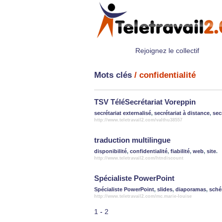
Rejoignez le collectif
Mots clés
/ confidentialité
TSV TéléSecrétariat Voreppin
secrétariat externalisé
,
secrétariat à distance
,
sec
http://www.teletravail2.com/valthu38557
traduction multilingue
disponibilité
,
confidentialité
,
fiabilité
,
web
,
site
.
http://www.teletravail2.com/htndiscount
Spécialiste PowerPoint
Spécialiste PowerPoint
,
slides
,
diaporamas
,
sché
http://www.teletravail2.com/mc.marie-louise
1
-
2