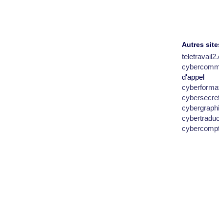
Autres site
teletravail
cybercomm
d'appel
cyberforma
cybersecre
cybergraph
cybertradu
cybercomp