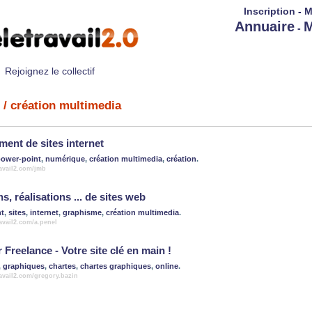
Inscription
-
M
Annuaire
M
-
Rejoignez le collectif
/ création multimedia
ent de sites internet
ower-point
,
numérique
,
création multimedia
,
création
.
ravail2.com/jmb
, réalisations ... de sites web
t
,
sites
,
internet
,
graphisme
,
création multimedia
.
ravail2.com/a.penel
Freelance - Votre site clé en main !
,
graphiques
,
chartes
,
chartes graphiques
,
online
.
ravail2.com/gregory.bazin