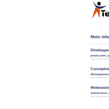
Mots clés
Développem
power point
,
p
http://www.telet
Conceptions
développemen
http://www.telet
Webmaster 
maintenance..
http://www.telet