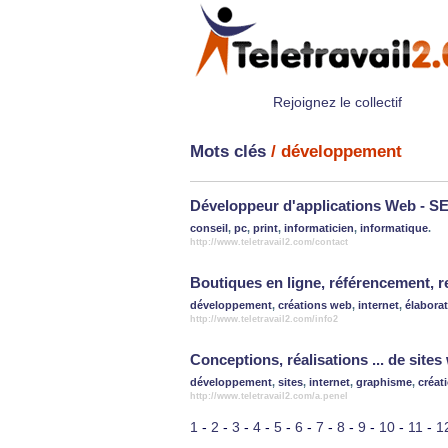
Rejoignez le collectif
Mots clés
/ développement
Développeur d'applications Web - S
conseil
,
pc
,
print
,
informaticien
,
informatique
.
http://www.teletravail2.com/contact
Boutiques en ligne, référencement, re
développement
,
créations web
,
internet
,
élaborat
http://www.teletravail2.com/info2
Conceptions, réalisations ... de sites
développement
,
sites
,
internet
,
graphisme
,
créat
http://www.teletravail2.com/a.penel
1
-
2
-
3
-
4
-
5
-
6
-
7
-
8
-
9
-
10
-
11
-
1