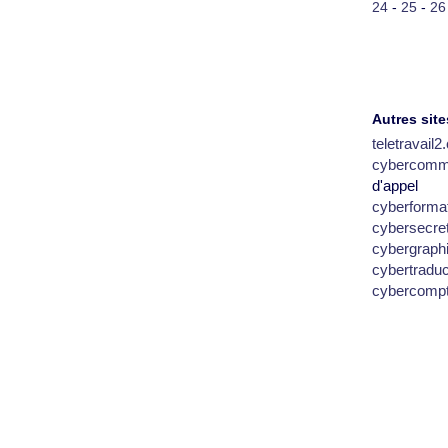
24
-
25
-
26
Autres site
teletravail
cybercomm
d'appel
cyberforma
cybersecre
cybergraph
cybertradu
cybercomp