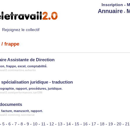
Inscription
-
M
Annuaire
M
-
Rejoignez le collectif
/ frappe
aire Assistante de Direction
ion
,
frappe
,
excel
,
comptabilité
.
ravail2.com/martine.aubertin
 spécialisation juridique - traduction
lographie
,
rapport
,
procédures
,
juridique
.
ravail2.com/performances.sarl396
 documents
,
facture
,
manuscrit
,
rapport
.
ravail2.com/nmg.secretariat
-
5
-
6
-
7
-
8
-
9
-
10
-
11
-
12
-
13
-
14
-
15
-
16
-
17
-
18
-
19
-
20
-
21