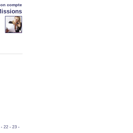
on compte
issions
-
22
-
23
-