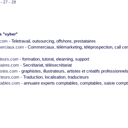
-
27
-
28
s "cyber"
2.com
- Teletravail, outsourcing, offshore, prestataires
erciaux.com
- Commerciaux, télémarketing, téléprospection, call cen
teurs.com
- formation, tutorat, elearning, support
taires.com
- Secrétariat, télésecrétariat
istes.com
- graphistes, illustrateurs, artistes et créatifs professionnel
cteurs.com
- Traduction, localisation, traducteurs
tables.com
- annuaire experts comptables, comptables, saisie compt