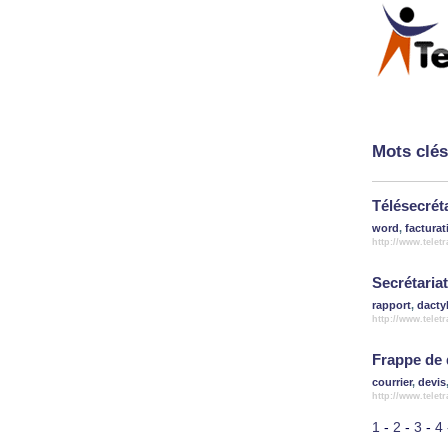
Mots clés
Télésecrét
word
,
facturat
http://www.telet
Secrétariat
rapport
,
dacty
http://www.telet
Frappe de
courrier
,
devis
http://www.telet
1
-
2
-
3
-
4