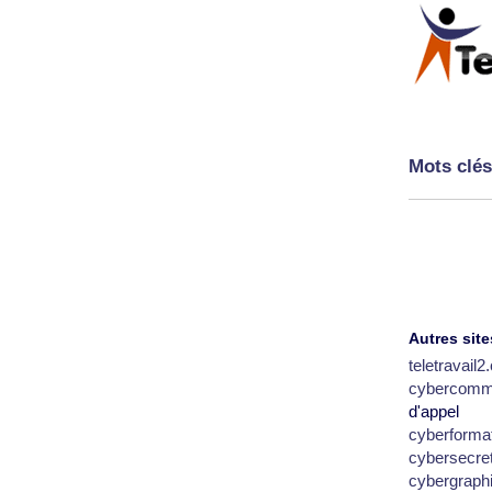
Mots clés
Autres site
teletravail
cybercomm
d'appel
cyberforma
cybersecre
cybergraph