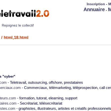
Inscription
-
M
Annuaire
M
-
Rejoignez le collectif
/ html,18.html
s "cyber"
2.com
- Teletravail, outsourcing, offshore, prestataires
erciaux.com
- Commerciaux, télémarketing, téléprospection, call cen
teurs.com
- formation, tutorat, elearning, support
taires.com
- Secrétariat, télésecrétariat
istes.com
- graphistes, illustrateurs, artistes et créatifs professionnel