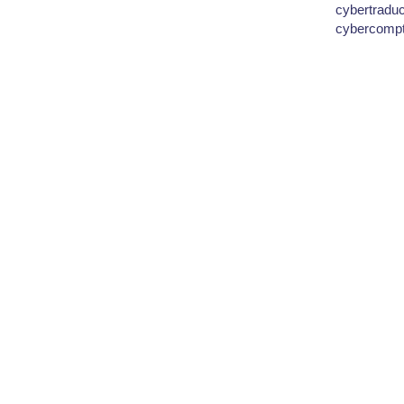
cybertradu
cybercomp