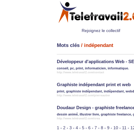
Rejoignez le collectif
Mots clés
/ indépendant
Développeur d'applications Web - S
conseil
,
pc
,
print
,
informaticien
,
informatique
.
http://www.teletravail2.com/contact
Graphiste indépendant print et web
print
,
graphiste indépendant
,
indépendant
,
webd
http://www.teletravail2.com/pierreautier
Doudaur Design - graphiste freelanc
dessin animé
,
illustrer livre
,
graphiste freelance
,
http://www.teletravail2.com/crea
1
-
2
-
3
-
4
-
5
-
6
-
7
-
8
-
9
-
10
-
11
-
1