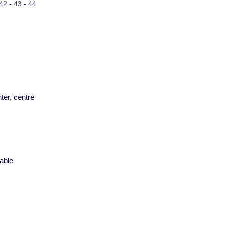
42
-
43
-
44
ter, centre
s
able