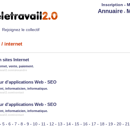
Inscription
-
M
Annuaire
M
-
Rejoignez le collectif
/ internet
 sites Internet
ernet
,
vente
,
paiement
.
ravail2.com/alexandre
r d'applications Web - SEO
int
,
informaticien
,
informatique
.
ravail2.com/contact
r d'applications Web - SEO
int
,
informaticien
,
informatique
.
ravail2.com/contact
-
5
-
6
-
7
-
8
-
9
-
10
-
11
-
12
-
13
-
14
-
15
-
16
-
17
-
18
-
19
-
20
-
21