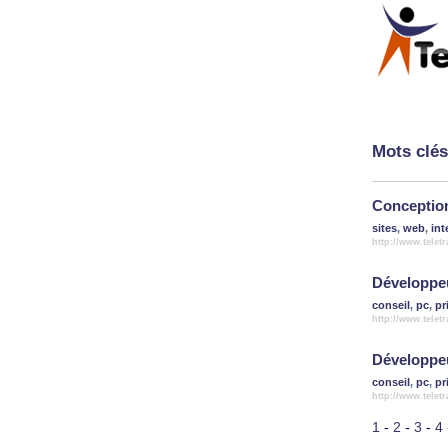
Mots clés
Conception
sites
,
web
,
int
http://www.telet
Développeu
conseil
,
pc
,
pr
http://www.telet
Développeu
conseil
,
pc
,
pr
http://www.telet
1
-
2
-
3
-
4