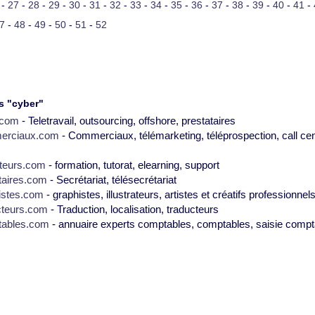
-
27
-
28
-
29
-
30
-
31
-
32
-
33
-
34
-
35
-
36
-
37
-
38
-
39
-
40
-
41
-
7
-
48
-
49
-
50
-
51
-
52
s "cyber"
2.com
- Teletravail, outsourcing, offshore, prestataires
erciaux.com
- Commerciaux, télémarketing, téléprospection, call cen
teurs.com
- formation, tutorat, elearning, support
taires.com
- Secrétariat, télésecrétariat
istes.com
- graphistes, illustrateurs, artistes et créatifs professionnel
cteurs.com
- Traduction, localisation, traducteurs
tables.com
- annuaire experts comptables, comptables, saisie compt