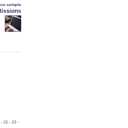
on compte
issions
-
22
-
23
-