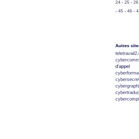
24
-
25
-
26
-
45
-
46
-
4
Autres site
teletravail
cybercomm
d'appel
cyberforma
cybersecre
cybergraph
cybertradu
cybercomp