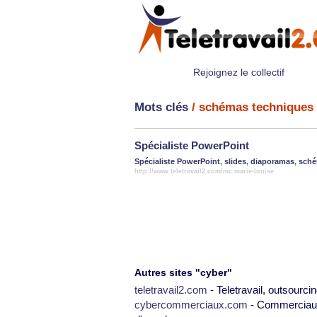
Rejoignez le collectif
Mots clés
/ schémas techniques
Spécialiste PowerPoint
Spécialiste PowerPoint
,
slides
,
diaporamas
,
sché
http://www.teletravail2.com/mc.marie-louise
Autres sites "cyber"
teletravail2.com
- Teletravail, outsourcin
cybercommerciaux.com
- Commerciaux,