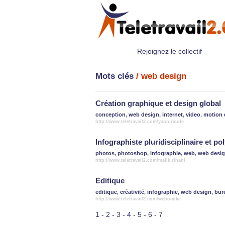
Rejoignez le collectif
Mots clés
/ web design
Création graphique et design global
conception
,
web design
,
internet
,
video
,
motion 
http://www.teletravail2.com/yann.raude
Infographiste pluridisciplinaire et po
photos
,
photoshop
,
infographie
,
web
,
web desi
http://www.teletravail2.com/malik.rihani
Editique
editique
,
créativité
,
infographie
,
web design
,
bur
http://www.teletravail2.com/webomike
1
-
2
-
3
-
4
-
5
-
6
-
7