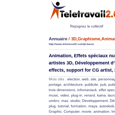
Rejoignez le collectif
Annuaire
/ 3D,Graphisme,Anima
http://www.teletravail2.com/jb.baron
Animation, Effets spéciaux nu
artistes 3D, Développement d’
effects, support for CG artist,
Mots clés :
election
,
web
,
site
,
personna
portage
,
architecture
,
publicite
,
pub
,
publ
trois dimensions
,
infomaniack
,
effet spec
music
,
video
,
plug-in
,
renard
,
kaina
,
lacr
umbro
,
max
,
studio
,
Developpement
,
Dé
plug
,
tutorial
,
formation
,
maya
,
autodesk
Graphic
,
Computer
,
movie
,
animation
,
I